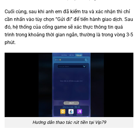
Cuối cùng, sau khi anh em đã kiểm tra và xác nhận thì chỉ
cần nhấn vào tùy chọn “Gửi đi” để tiến hành giao dịch. Sau
đó, hệ thống của cổng game sẽ xác thực thông tin quá
trình trong khoảng thời gian ngắn, thường là trong vòng 3-5
phút.
Hướng dẫn thao tác rút tiền tại Vip79