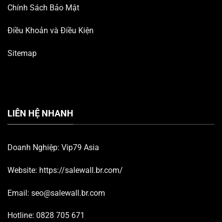
Chính Sách Bảo Mật
Điều Khoản và Điều Kiện
Sitemap
LIÊN HỆ NHANH
Doanh Nghiệp:
Vip79 Asia
Website:
https://salewall.br.com/
Email:
seo@salewall.br.com
Hotline: 0828 705 671