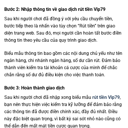
Bước 2: Nhập thông tin về giao dịch rút tiền Vip79
Sau khi người chơi đã đồng ý với yêu cầu chuyển tiền,
bước tiếp theo là nhấn vào tùy chọn “Rút tiền” trên giao
diện trang web. Sau đó, mọi người cần hoàn tất bước điền
thông tin theo yêu cầu của quy trình giao dịch.
Biểu mẫu thông tin bao gồm các nội dung chủ yếu như tên
ngân hàng, chi nhánh ngân hàng, số dư cần rút. Đảm bảo
thành viên kiểm tra tài khoản cá cược của mình để chắc
chắn rằng số dư đủ điều kiện cho việc thanh toán.
Bước 3: Hoàn thành giao dịch
Sau khi người chơi đã nhập xong biểu mẫu
rút tiền Vip79
,
bạn nên thực hiện việc kiểm tra kỹ lưỡng để đảm bảo rằng
các thông tin đã được điền chính xác, đầy đủ nhất. Điều
này đặc biệt quan trọng, vì bất kỳ sai sót nhỏ nào cũng có
thể dẫn đến mất mát tiền cược quan trọng.