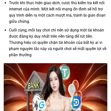
Trước khi thực hiện giao dịch, cược thủ kiểm tra kết nối
internet của mình. Một kết nối mạng ổn định sẽ hỗ trợ
quy trình diễn ra một cách mượt mà, tránh bị gián đoạn
giữa chừng.
Cuối cùng, mỗi tay chơi chỉ nên sử dụng một tài khoản
được đăng ký duy nhất trên nền tảng để rút tiền.
Thương hiệu có quyền chặn tài khoản của bất kỳ ai vi
phạm nguyên tắc này và người chơi sẽ mất quyền lợi về
phần thưởng.