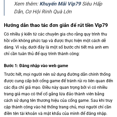
Xem thêm:
Khuyến Mãi Vip79
Siêu Hấp
Dẫn, Cơ Hội Rinh Quà Lớn
Hướng dẫn thao tác đơn giản để rút tiền Vip79
Có nhiều ý kiến từ các chuyên gia cho rằng quy trình thu
hồi vốn không phức tạp và được thực hiện một cách dễ
dàng. Vì vậy, dưới đây là một số bước chi tiết mà anh em
chỉ cần tuân thủ để quy trình thành công:
Bước 1: Đăng nhập vào web game
Trước hết, mọi người nên sử dụng đường dẫn chính thống
được cung cấp bởi cổng game để tránh rủi ro liên quan đến
các địa chỉ giả mạo. Điều này quan trọng bởi vì có nhiều
trang giả mạo có thể cố gắng lừa đảo thành viên bằng
cách sử dụng tên thương hiệu của cổng game. Sau khi truy
cập thành công vào hệ thống trang chủ, mọi người chỉ cần
điền tên tài khoản và mật khẩu của mình để đăng nhập.